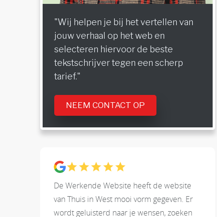
"Wij helpen je bij het vertellen van
jouw verhaal op het web en
selecteren hiervoor de beste
tekstschrijver tegen een scherp
tarief."
NEEM CONTACT OP
De Werkende Website heeft de website
van Thuis in West mooi vorm gegeven. Er
wordt geluisterd naar je wensen, zoeken