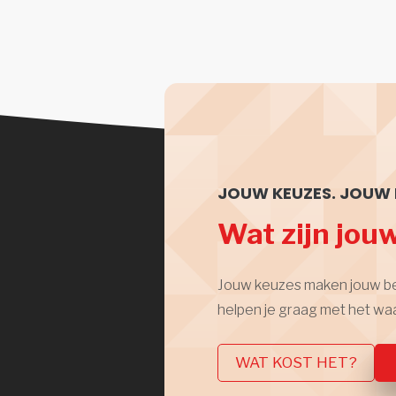
JOUW KEUZES. JOUW 
Wat zijn jou
Jouw keuzes maken jouw bedri
helpen je graag met het wa
WAT KOST HET?