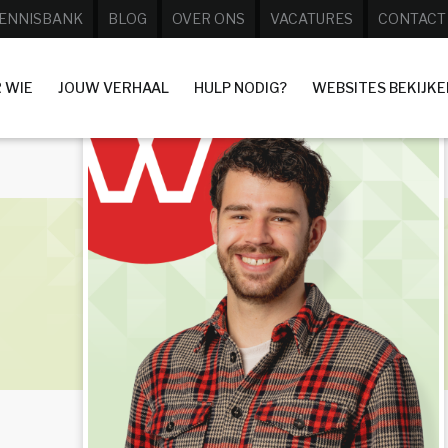
ENNISBANK
BLOG
OVER ONS
VACATURES
CONTACT
 WIE
JOUW VERHAAL
HULP NODIG?
WEBSITES BEKIJKE