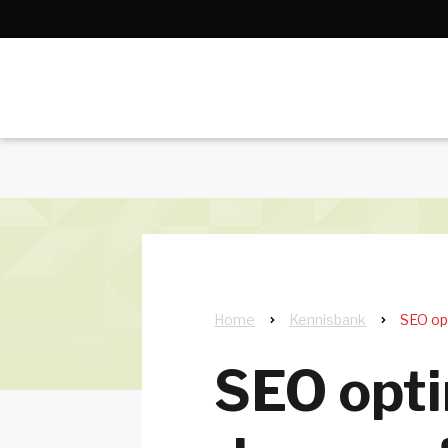
Home
Kennisbank
SEO op
SEO opti