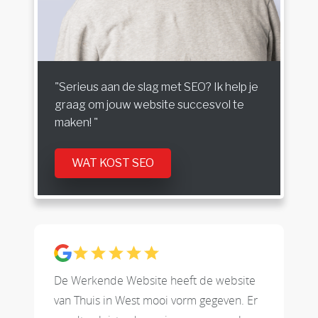
"Serieus aan de slag met SEO? Ik help je
graag om jouw website succesvol te
maken! "
WAT KOST SEO
De Werkende Website heeft de website
van Thuis in West mooi vorm gegeven. Er