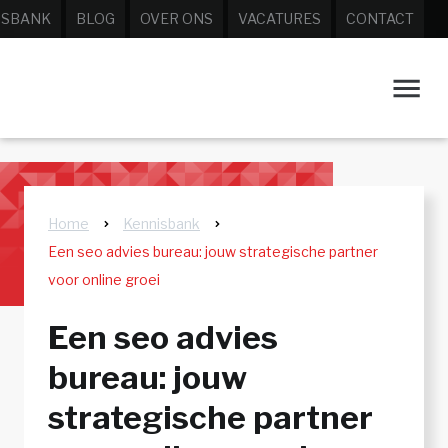
ISBANK
BLOG
OVER ONS
VACATURES
CONTACT
Home
Kennisbank
Een seo advies bureau: jouw strategische partner
voor online groei
Een seo advies
bureau: jouw
strategische partner