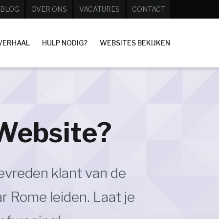
BLOG
OVER ONS
VACATURES
CONTACT
VERHAAL
HULP NODIG?
WEBSITES BEKIJKEN
 Website?
tevreden klant van de
r Rome leiden. Laat je