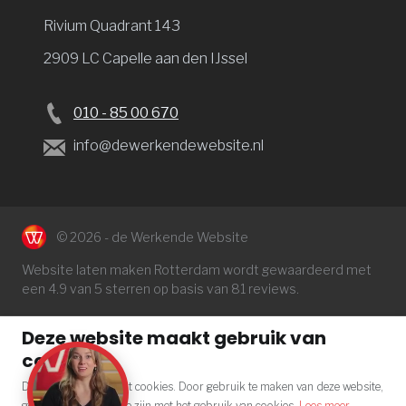
Rivium Quadrant 143
2909 LC Capelle aan den IJssel
010 - 85 00 670
info@dewerkendewebsite.nl
© 2026 - de Werkende Website
Website laten maken Rotterdam
wordt gewaardeerd met
een
4.9
van 5 sterren op basis van
81
reviews.
Deze website maakt gebruik van
cookies
Deze website gebruikt cookies. Door gebruik te maken van deze website,
geef je aan akkoord te zijn met het gebruik van cookies.
Lees meer