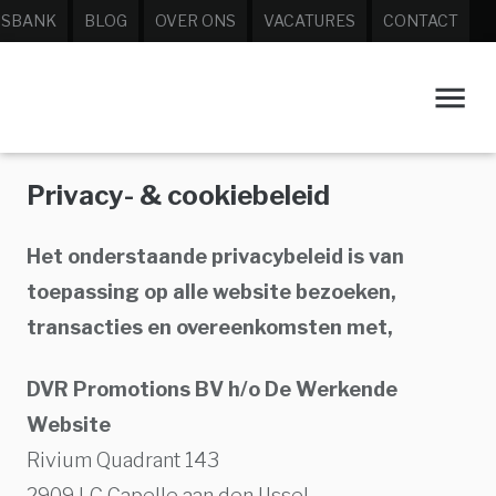
ISBANK
BLOG
OVER ONS
VACATURES
CONTACT
Privacy- & cookiebeleid
Het onderstaande privacybeleid is van
toepassing op alle website bezoeken,
transacties en overeenkomsten met,
DVR Promotions BV h/o De Werkende
Website
Rivium Quadrant 143
2909 LC Capelle aan den IJssel