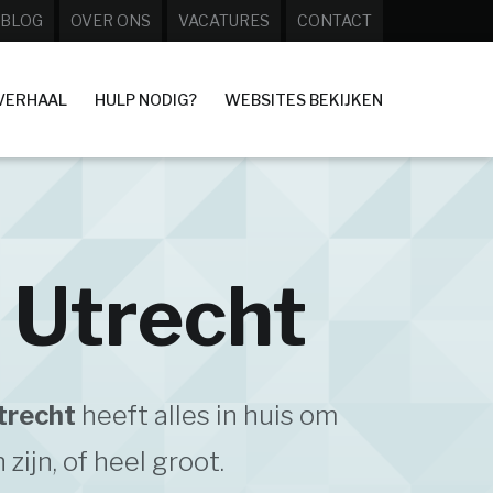
BLOG
OVER ONS
VACATURES
CONTACT
VERHAAL
HULP NODIG?
WEBSITES BEKIJKEN
Utrecht
trecht
heeft alles in huis om
ijn, of heel groot.