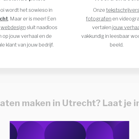
i wordt het sowieso in
Onze
tekstschrijver
cht
. Maar er is meer! Een
fotografen
en videogr
d
webdesign
sluit naadloos
vertalen
jouw verhaa
n op jouw verhaal en de
vakkundig in leesbaar wo
le klant van jouw bedrijf.
beeld.
aten maken in Utrecht? Laat je i