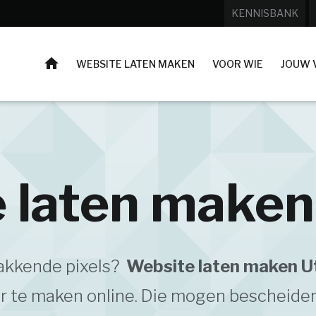
KENNISBANK
HOME
WEBSITE LATEN MAKEN
VOOR WIE
JOUW 
 laten maken
pakkende pixels?
Website laten maken U
 te maken online. Die mogen bescheiden z