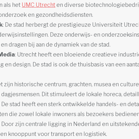
n als het
UMC Utrecht
en diverse biotechnologiebedrij
 onderzoek en gezondheidsdiensten.
k
: De stad herbergt de prestigieuze Universiteit Utre
erwijsinstellingen. Deze onderwijs- en onderzoeksins
 en dragen bij aan de dynamiek van de stad.
 Media
: Utrecht heeft een bloeiende creatieve industrie
 en design. De stad is ook de thuisbasis van een aant
et zijn historische centrum, grachten, musea en cultur
 dagjesmensen. Dit stimuleert de lokale horeca, detail
: De stad heeft een sterk ontwikkelde handels- en det
en die zowel lokale inwoners als bezoekers bedienen
: Door zijn centrale ligging in Nederland en uitsteken
een knooppunt voor transport en logistiek.