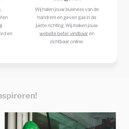
s
,
Wij halen jouw business van de
afen
handrem en geven gas in de
l
juiste richting. Wij maken jouw
ord en
website beter vindbaar
en
zichtbaar online.
nspireren!