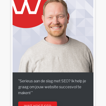
"Serieus aan de slag met SEO? Ik help je
graag om jouw website succesvol te
maken! "