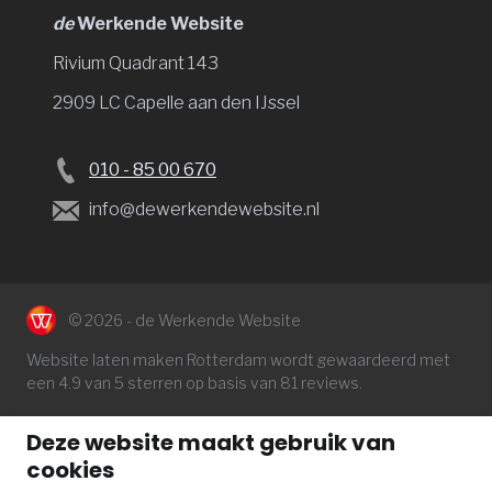
de
Werkende Website
Rivium Quadrant 143
2909 LC Capelle aan den IJssel
010 - 85 00 670
info@dewerkendewebsite.nl
© 2026 - de Werkende Website
Website laten maken Rotterdam
wordt gewaardeerd met
een
4.9
van 5 sterren op basis van
81
reviews.
Deze website maakt gebruik van
cookies