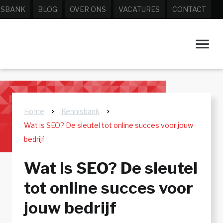
ISBANK
BLOG
OVER ONS
VACATURES
CONTACT
Home
Kennisbank
Wat is SEO? De sleutel tot online succes voor jouw
bedrijf
Wat is SEO? De sleutel
tot online succes voor
jouw bedrijf