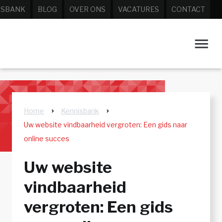
ISBANK
BLOG
OVER ONS
VACATURES
CONTACT
Home
Kennisbank
Uw website vindbaarheid vergroten: Een gids naar
online succes
Uw website
vindbaarheid
vergroten: Een gids