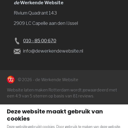
de
Werkende Website
Rivium Quadrant 143
2909 LC Capelle aan den IJssel
010 - 85 00 670
info@dewerkendewebsite.nl
© 2026 - de Werkende Website
Website laten maken Rotterdam
wordt gewaardeerd met
een
4.9
van 5 sterren op basis van
81
reviews.
Deze website maakt gebruik van
cookies
Deze website gebruikt cookies. Door gebruik te maken van deze website,