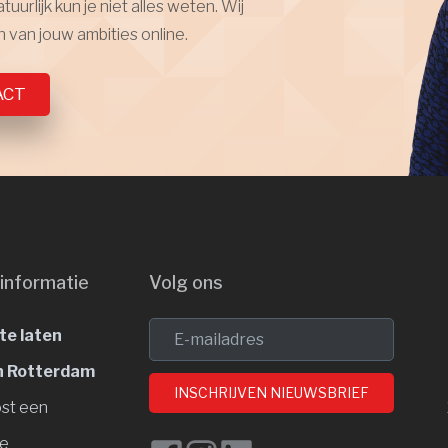
urlijk kun je niet alles weten. Wij
van jouw ambities online.
ACT
informatie
Volg ons
te laten
 Rotterdam
INSCHRIJVEN NIEUWSBRIEF
st een
te