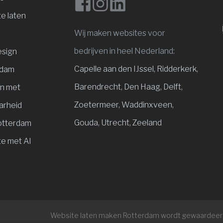
e laten
Wij maken websites voor
bedrijven in heel Nederland:
sign
Capelle aan den IJssel
,
Ridderkerk,
rdam
Barendrecht,
Den Haag,
Delft,
n met
Zoetermeer,
Waddinxveen,
arheid
Gouda,
Utrecht,
Zeeland
otterdam
e met AI
Website laten maken Rotterdam
wordt gewaardee