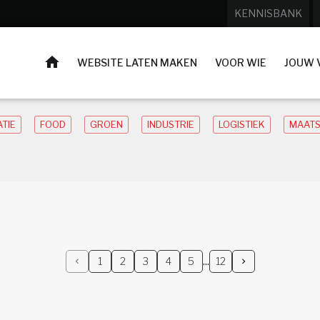
KENNISBANK
HOME
WEBSITE LATEN MAKEN
VOOR WIE
JOUW 
TIE
FOOD
GROEN
INDUSTRIE
LOGISTIEK
MAATS
1
2
3
4
5
12