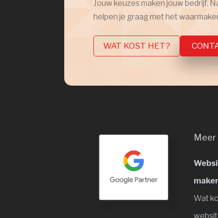
Jouw keuzes maken jouw bedrijf. Natu
helpen je graag met het waarmaken 
WAT KOST HET?
CONT
Meer 
Websi
maken
Wat ko
websi